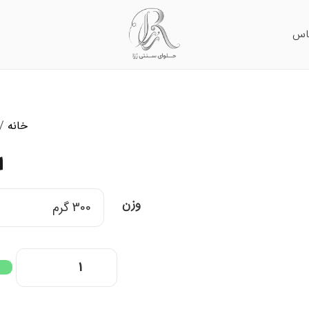
اس
خانه
/
ا
وزن